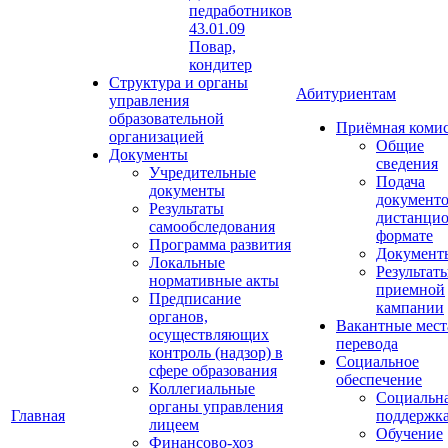
педработников
43.01.09
Повар,
кондитер
Структура и органы
Абитуриентам
управления
образовательной
Приёмная коми
организацией
Общие
Документы
сведения
Учредительные
Подача
документы
документо
Результаты
дистанци
самообследования
формате
Программа развития
Документ
Локальные
Результат
нормативные акты
приемной
Предписание
кампании
органов,
Вакантные мест
осуществляющих
перевода
контроль (надзор) в
Социальное
сфере образования
обеспечение
Коллегиальные
Социальн
органы управления
Главная
поддержк
лицеем
Обучение
Финансово-хоз