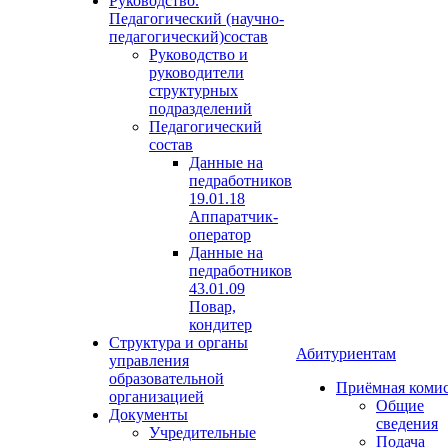
Руководство.
Педагогический (научно-
педагогический)состав
Руководство и
руководители
структурных
подразделений
Педагогический
состав
Данные на
педработников
19.01.18
Аппаратчик-
оператор
Данные на
педработников
43.01.09
Повар,
кондитер
Структура и органы
Абитуриентам
управления
образовательной
Приёмная коми
организацией
Общие
Документы
сведения
Учредительные
Подача