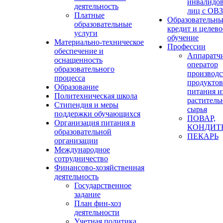
инвалидов
деятельность
лиц с ОВЗ
Платные
Образовательн
образовательные
кредит и целево
услуги
обучение
Материально-техническое
Профессии
обеспечение и
Аппаратч
оснащенность
оператор
образовательного
производс
процесса
продуктов
Образование
питания и
Политехническая школа
раститель
Стипендия и меры
сырья
поддержки обучающихся
ПОВАР,
Организация питания в
КОНДИТ
образовательной
ПЕКАРЬ
организации
Международное
сотрудничество
Финансово-хозяйственная
деятельность
Государственное
задание
План фин-хоз
деятельности
Учетная политика