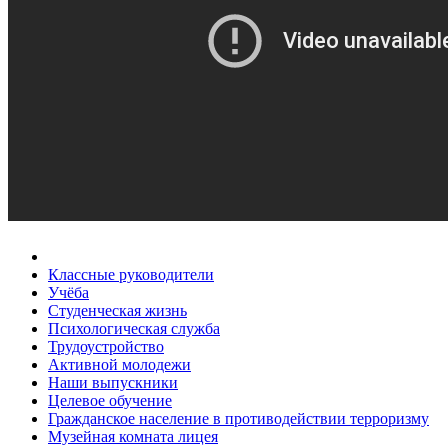
Классные руководители
Учёба
Студенческая жизнь
Психологическая служба
Трудоустройство
Активной молодежи
Наши выпускники
Целевое обучение
Гражданское население в противодействии терроризму
Музейная комната лицея