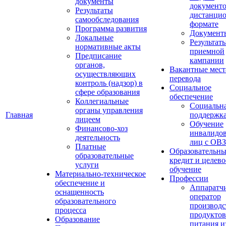
документы
документо
Результаты
дистанци
самообследования
формате
Программа развития
Документ
Локальные
Результат
нормативные акты
приемной
Предписание
кампании
органов,
Вакантные мест
осуществляющих
перевода
контроль (надзор) в
Социальное
сфере образования
обеспечение
Коллегиальные
Социальн
органы управления
Главная
поддержк
лицеем
Обучение
Финансово-хоз
инвалидов
деятельность
лиц с ОВЗ
Платные
Образовательн
образовательные
кредит и целево
услуги
обучение
Материально-техническое
Профессии
обеспечение и
Аппаратч
оснащенность
оператор
образовательного
производс
процесса
продуктов
Образование
питания и