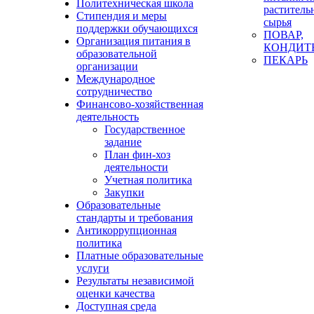
Политехническая школа
раститель
Стипендия и меры
сырья
поддержки обучающихся
ПОВАР,
Организация питания в
КОНДИТ
образовательной
ПЕКАРЬ
организации
Международное
сотрудничество
Финансово-хозяйственная
деятельность
Государственное
задание
План фин-хоз
деятельности
Учетная политика
Закупки
Образовательные
стандарты и требования
Антикоррупционная
политика
Платные образовательные
услуги
Результаты независимой
оценки качества
Доступная среда