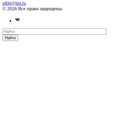
pl66@list.ru
© 2026 Все права защищены.
Найти
性
欲
が
強
す
ぎ
る
変
態
ザ
ー
メ
ン
妻
他